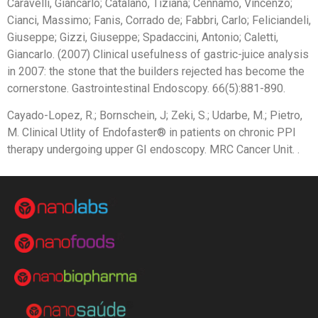
Caravelli, Giancarlo; Catalano, Tiziana; Cennamo, Vincenzo;
Cianci, Massimo; Fanis, Corrado de; Fabbri, Carlo; Feliciandeli,
Giuseppe; Gizzi, Giuseppe; Spadaccini, Antonio; Caletti,
Giancarlo. (2007)
Clinical usefulness of gastric-juice analysis
in 2007: the stone that the builders rejected has become the
cornerstone.
Gastrointestinal Endoscopy. 66(5):881-890.
Cayado-Lopez, R.; Bornschein, J; Zeki, S.; Udarbe, M.; Pietro,
M.
Clinical Utlity of Endofaster® in patients on chronic PPI
therapy undergoing upper GI endoscopy.
MRC Cancer Unit. .