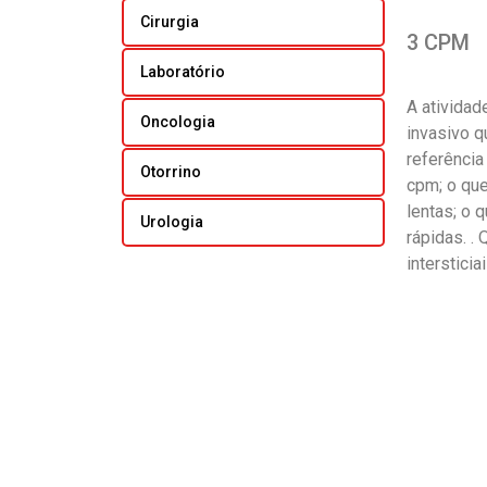
Cirurgia
3 CPM
Laboratório
A atividad
Oncologia
invasivo 
referência
Otorrino
cpm; o que
lentas; o 
Urologia
rápidas. .
interstici