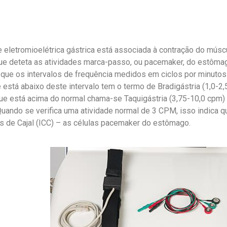
e eletromioelétrica gástrica está associada à contração do músc
que deteta as atividades marca-passo, ou pacemaker, do estôma
 que os intervalos de frequência medidos em ciclos por minutos
 está abaixo deste intervalo tem o termo de Bradigástria (1,0-2
que está acima do normal chama-se Taquigástria (3,75-10,0 cpm)
 Quando se verifica uma atividade normal de 3 CPM, isso indica q
ais de Cajal (ICC) – as células pacemaker do estômago.