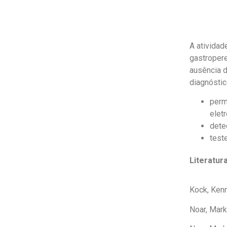
A atividad
gastropere
ausência 
diagnóstic
perm
elet
dete
test
Literatura
Kock, Ken
Noar, Mark