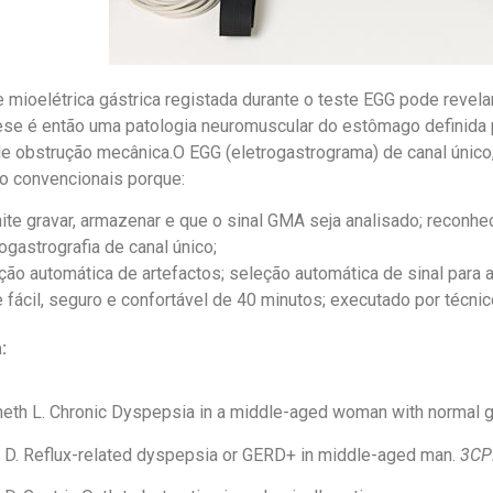
e mioelétrica gástrica registada durante o teste EGG pode revel
se é então uma patologia neuromuscular do estômago definida 
de obstrução mecânica.O EGG (eletrogastrograma) de canal úni
o convencionais porque:
ite gravar, armazenar e que o sinal GMA seja analisado; reconhec
rogastrografia de canal único;
ção automática de artefactos; seleção automática de sinal para 
e fácil, seguro e confortável de 40 minutos; executado por técnico
:
neth L.
Chronic Dyspepsia in a middle-aged woman with normal g
 D.
Reflux-related dyspepsia or GERD+ in middle-aged man.
3CP