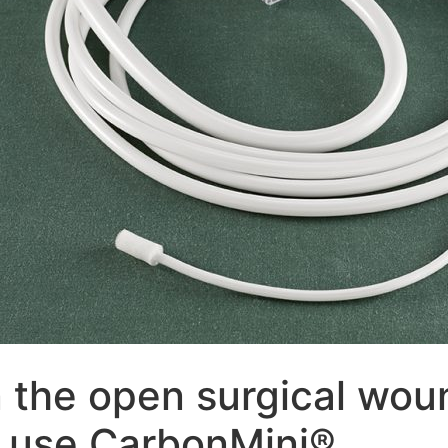
the open surgical woun
- use CarbonMini®