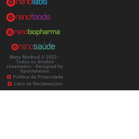
Nano Medical © 2022 -
Todos os direitos
reservados - Designed by
Spontaneous
Política de Privacidade
Livro de Reclamações